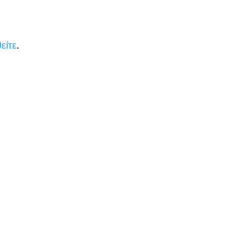
είτε
.