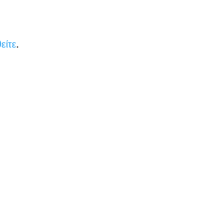
είτε
.