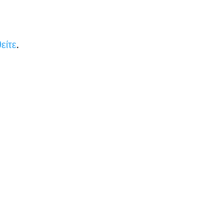
είτε
.