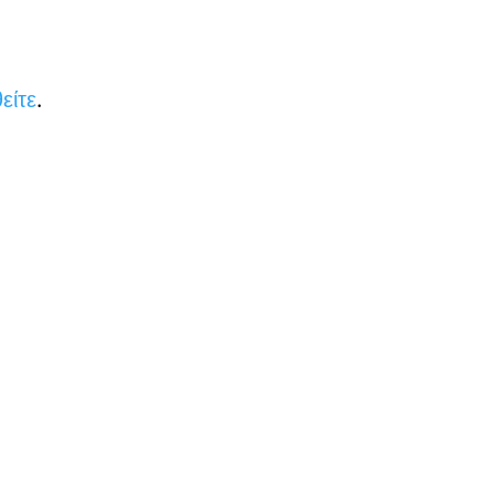
είτε
.