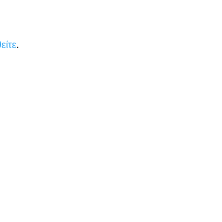
είτε
.