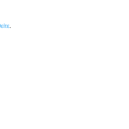
είτε
.