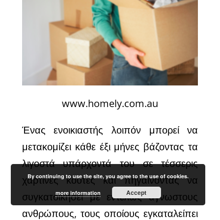
www.homely.com.au
Ένας ενοικιαστής λοιπόν μπορεί να
μετακομίζει κάθε έξι μήνες βάζοντας τα
λιγοστά υπάρχοντά του σε τέσσερις
By continuing to use the site, you agree to the use of cookies.
χάρτινες κούτες και πηγαίνοντας να
Accept
more information
συγκατοικήσει με εντελώς άγνωστους
ανθρώπους, τους οποίους εγκαταλείπει