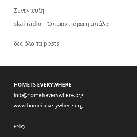
Συνεντευξη
skai radio – Όποιον πάρει η μπάλα
δες όλα τα posts
HOME IS EVERYWHERE
info@homeiseverywhere.org
www.homeiseverywhere.org
Policy