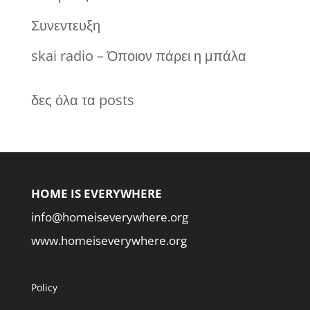
Συνεντευξη
skai radio – Όποιον πάρει η μπάλα
δες όλα τα posts
HOME IS EVERYWHERE
info@homeiseverywhere.org
www.homeiseverywhere.org
Policy