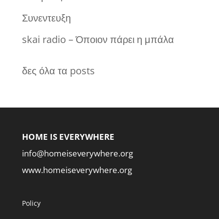
Συνεντευξη
skai radio – Όποιον πάρει η μπάλα
δες όλα τα posts
HOME IS EVERYWHERE
info@homeiseverywhere.org
www.homeiseverywhere.org
Policy