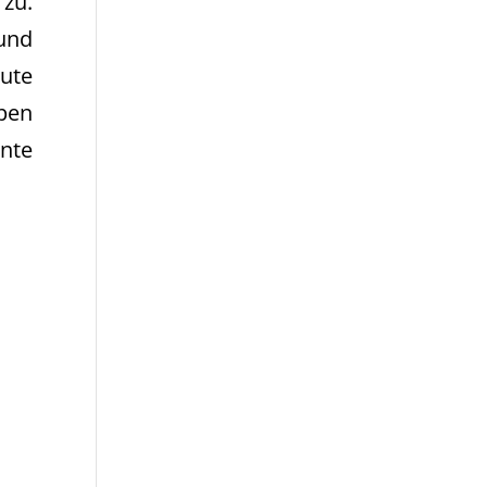
 zu.
und
ute
ppen
ente