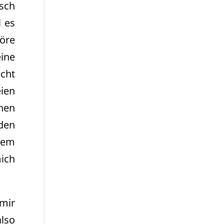
isch
l es
höre
eine
icht
ien
hen
 den
dem
mich
 mir
also