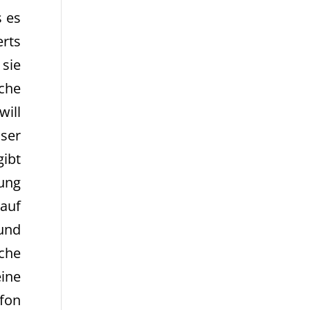
s es
rts
sie
che
will
ser
gibt
ung
 auf
und
che
eine
fon