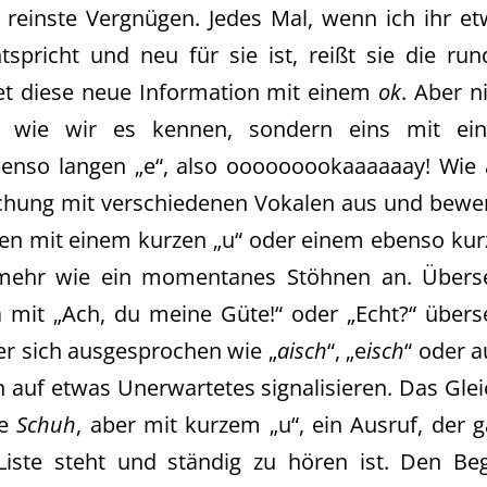
 reinste Vergnügen. Jedes Mal, wenn ich ihr e
ntspricht und neu für sie ist, reißt sie die ru
et diese neue Information mit einem
ok
. Aber n
, wie wir es kennen, sondern eins mit ei
enso langen „e“, also ooooooookaaaaaay! Wie a
schung mit verschiedenen Vokalen aus und bewe
n mit einem kurzen „u“ oder einem ebenso kur
ch mehr wie ein momentanes Stöhnen an. Überse
 mit „Ach, du meine Güte!“ oder „Echt?“ übers
der sich ausgesprochen wie „
aisch
“, „e
isch
“ oder 
on auf etwas Unerwartetes signalisieren. Das Gle
ie
Schuh
, aber mit kurzem „u“, ein Ausruf, der 
iste steht und ständig zu hören ist. Den Begr