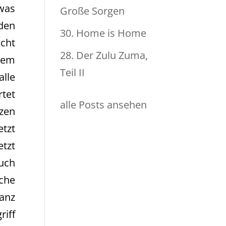
twas
Große Sorgen
nden
30. Home is Home
icht
28. Der Zulu Zuma,
nem
Teil II
lle
rtet
alle Posts ansehen
zen
tzt
etzt
auch
iche
ganz
iff