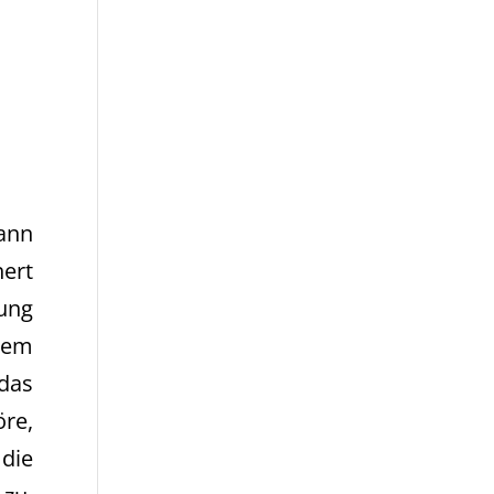
dann
ert
ung
 dem
 das
öre,
 die