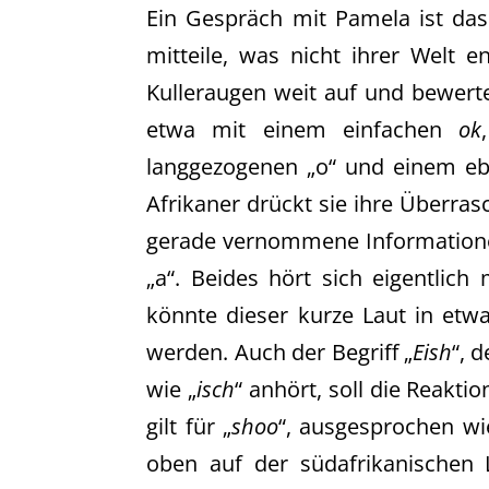
Ein Gespräch mit Pamela ist das
mitteile, was nicht ihrer Welt e
Kulleraugen weit auf und bewert
etwa mit einem einfachen
ok
langgezogenen „o“ und einem eb
Afrikaner drückt sie ihre Überra
gerade vernommene Informatione
„a“. Beides hört sich eigentli
könnte dieser kurze Laut in etwa
werden. Auch der Begriff „
Eish
“, 
wie „
isch
“ anhört, soll die Reakti
gilt für „
shoo
“, ausgesprochen w
oben auf der südafrikanischen L